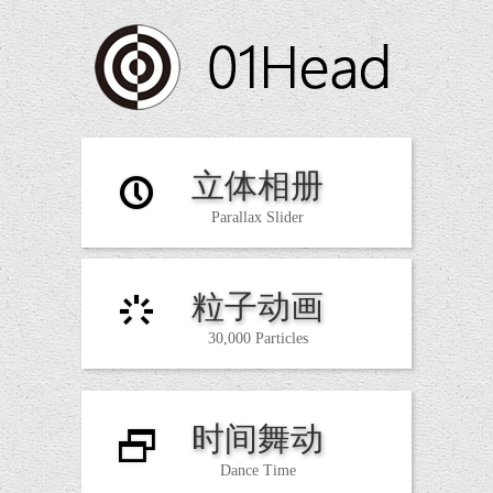
立体相册
P
Parallax Slider
粒子动画
3
30,000 Particles
时间舞动
D
Dance Time